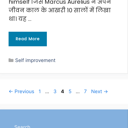
himself जिसे Marcus Aurelius ने अपने
जीवन काल के आखरी 10 सालों में लिखा
था। यह …
Read More
Categories
Self improvement
Page
Page
Page
Page
Page
←
Previous
1
…
3
4
5
…
7
Next
→
Search