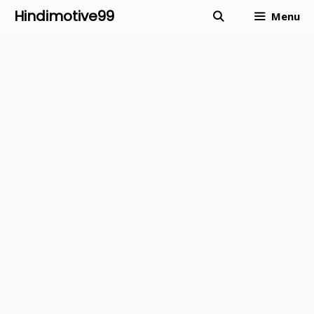
Skip
Hindimotive99
Menu
to
content