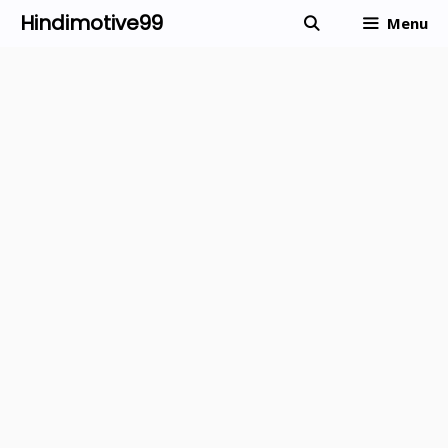
Skip
Hindimotive99
Menu
to
content