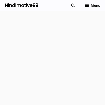
Skip
Hindimotive99
Menu
to
content