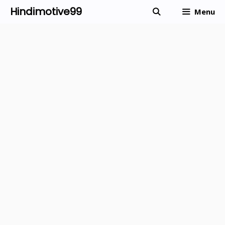
Skip
Hindimotive99
Menu
to
content