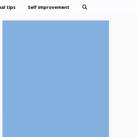
al tips
Self improvement