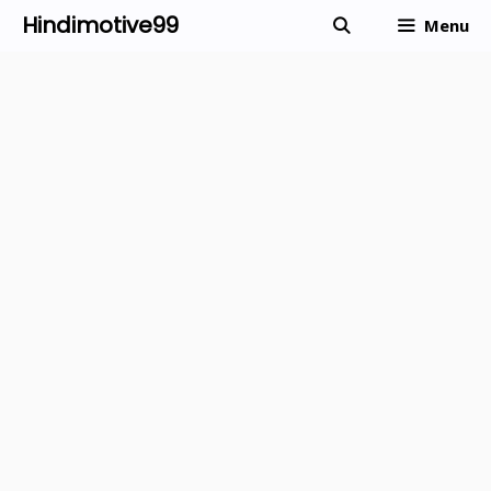
Skip
Hindimotive99
Menu
to
content