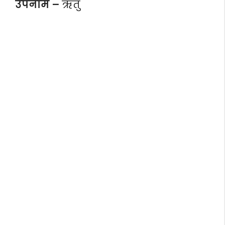
उपनाम –
ऋतु