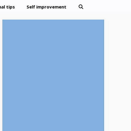
al tips
Self improvement