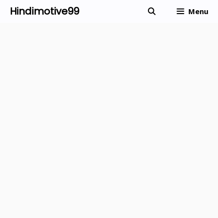
Skip
Hindimotive99
Menu
to
content