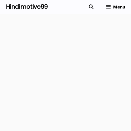
Skip
Hindimotive99
Menu
to
content