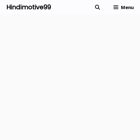
Skip
Hindimotive99
Menu
to
content