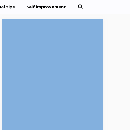
al tips
Self improvement