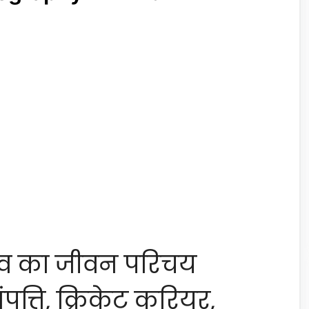
दव का जीवन परिचय
ंपत्ति, क्रिकेट करियर,