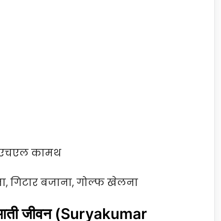
ित, एचएल कामथ
ा, गिटार बजाना, गोल्फ खेलना
ुरूआती जीवन (Suryakumar