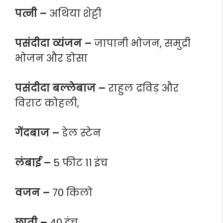
पत्नी –
अथिया शेट्टी
पसंदीदा व्यंजन –
जापानी भोजन, समुद्री
भोजन और डोसा
पसंदीदा बल्लेबाज –
राहुल द्रविड़ और
विराट कोहली,
गेंदबाज –
डेल स्टेन
लंबाई –
5 फीट 11 इंच
वजन –
70 किलो
छाती –
40 इंच