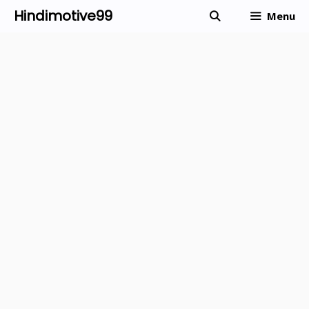
Skip
Hindimotive99
Menu
to
content