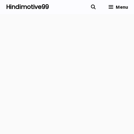
Skip
Hindimotive99
Menu
to
content