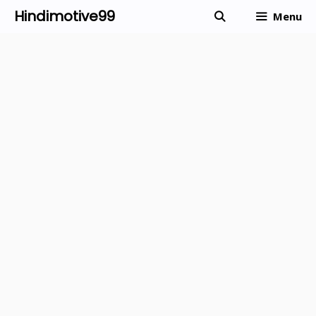
Skip
Hindimotive99
Menu
to
content