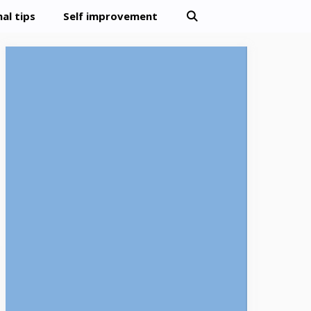
al tips
Self improvement