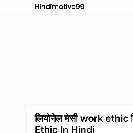
Skip
Hindimotive99
to
content
लियोनेल मेसी work ethic
Ethic In Hindi