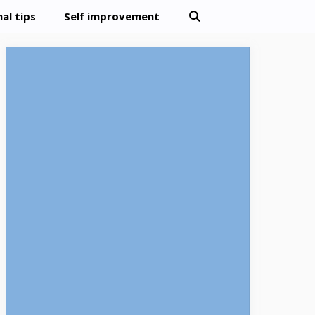
al tips
Self improvement