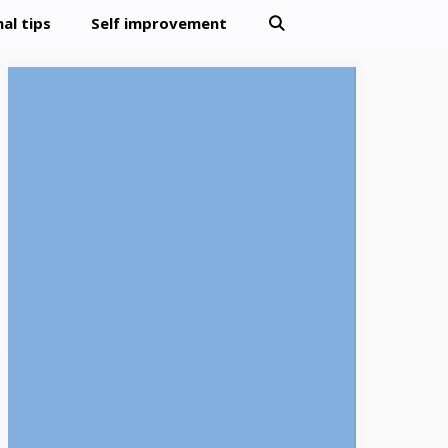
al tips
Self improvement