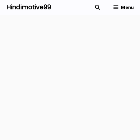
Skip
Hindimotive99
Menu
to
content