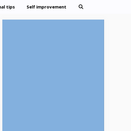
al tips
Self improvement