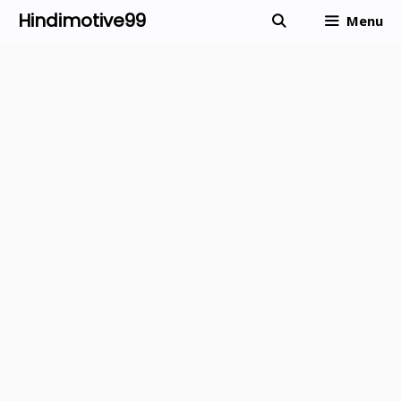
Skip
Hindimotive99
Menu
to
content