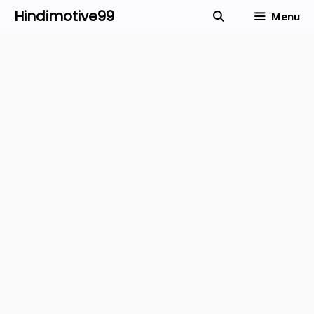
Skip
Hindimotive99
Menu
to
content