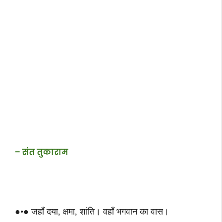
– संत तुकाराम
●•● जहाँ दया, क्षमा, शांति। वहाँ भगवान का वास।