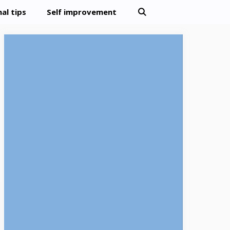
al tips
Self improvement