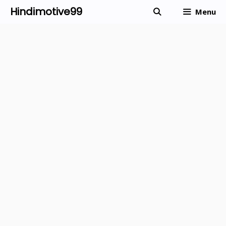
Skip
Hindimotive99
Menu
to
content