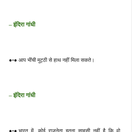
– इंदिरा गांधी
●•● आप भींची मुट्ठी से हाथ नहीं मिला सकते।
– इंदिरा गांधी
●•● भारत में कोई राजनेता इतना साहसी नहीं है कि वो