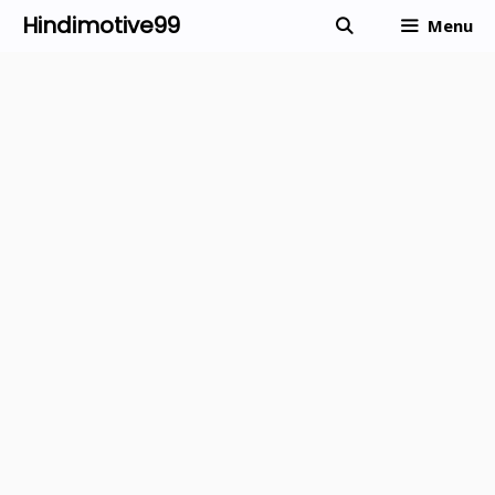
Skip
Hindimotive99
Menu
to
content