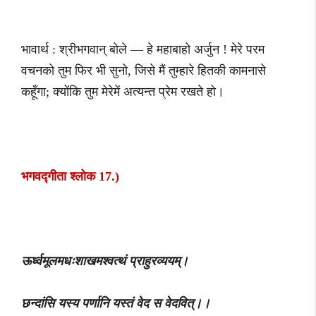
भावार्थ : श्रीभगवान् बोले — हे महाबाहो अर्जुन ! मेरे परम
वचनको तुम फिर भी सुनो, जिसे मैं तुम्हारे हितकी कामनासे
कहूँगा; क्योंकि तुम मेरेमें अत्यन्त प्रेम रखते हो।
भगवद्गीता श्लोक 17.)
ऊर्ध्वमूलमधःशाखमश्वत्थं प्राहुरव्ययम्।
छन्दांसि यस्य पर्णानि यस्तं वेद स वेदवित्।।