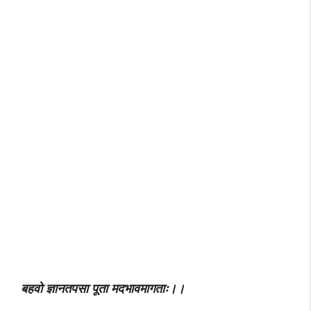
बहवो ज्ञानतपसा पूता मदभावमागताः।।