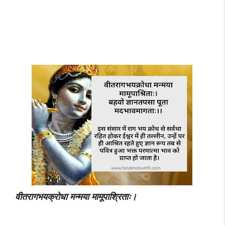
वीतरागभयक्रोधा मन्मया मामूपाश्रिताः।