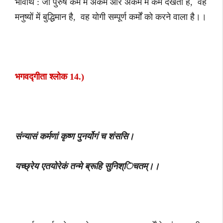
भावार्थ : जो पुरुष कर्म में अकर्म और अकर्म में कर्म देखता है, वह
मनुष्यों में बुद्धिमान है, वह योगी सम्पूर्ण कर्मों को करने वाला है।।
भगवद्गीता श्लोक 14.)
संन्यासं कर्मणां कृष्ण पुनर्योगं च शंससि।
यच्छ्रेय एतयोरेकं तन्मे ब्रूहि सुनिश्िचतम्।।