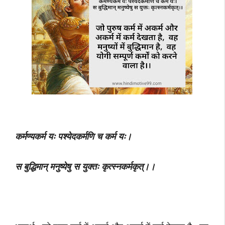
कर्मण्यकर्म यः पश्येदकर्मणि च कर्म यः।
स बुद्धिमान् मनुष्येषु स युक्तः कृत्स्नकर्मकृत्।।