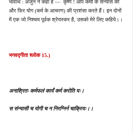
भावार्थ : अर्जुन ने कहा हे — कृष्ण ! आप कर्मों के संन्यास की
और फिर योग (कर्म के आचरण) की प्रशंसा करते हैं। इन दोनों
में एक जो निश्चय पूर्वक श्रेयस्कर है, उसको मेरे लिए कहिये।।
भगवद्गीता श्लोक 15.)
अनाश्रितः कर्मफलं कार्यं कर्म करोति यः।
स संन्यासी च योगी च न निरग्निर्न चाक्रियः।।