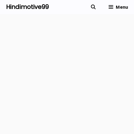
Skip
Hindimotive99
Menu
to
content