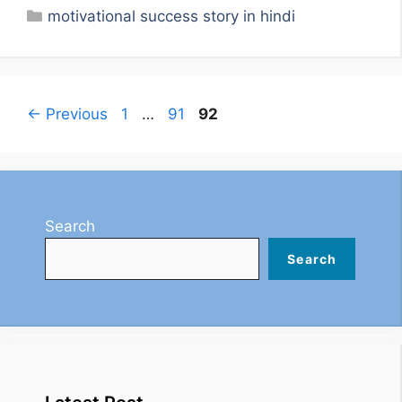
Categories
motivational success story in hindi
Page
Page
Page
←
Previous
1
…
91
92
Search
Search