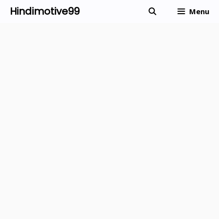
Skip
Hindimotive99
Menu
to
content