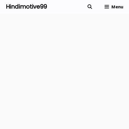
Skip
Hindimotive99
Menu
to
content