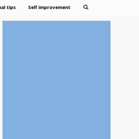
al tips
Self improvement