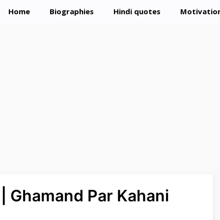
Home
Biographies
Hindi quotes
Motivation
ानी | Ghamand Par Kahani