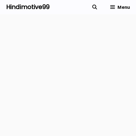
Skip
Hindimotive99
Menu
to
content