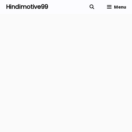
Skip
Hindimotive99
Menu
to
content