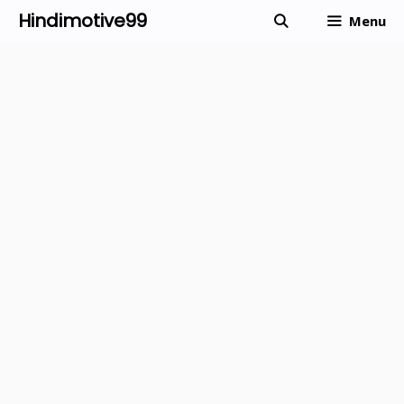
Skip
Hindimotive99
Menu
to
content