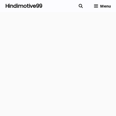
Skip
Hindimotive99
Menu
to
content