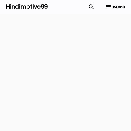
Skip
Hindimotive99
Menu
to
content