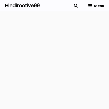
Skip
Hindimotive99
Menu
to
content