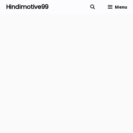
Skip
Hindimotive99
Menu
to
content