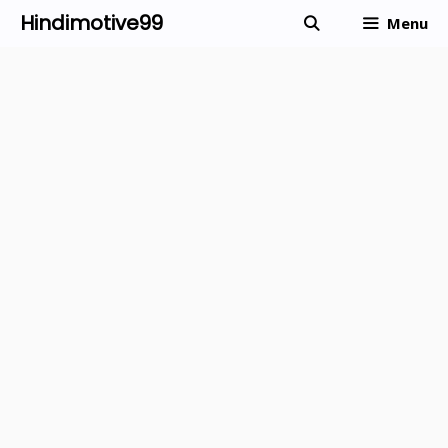
Skip
Hindimotive99
Menu
to
content