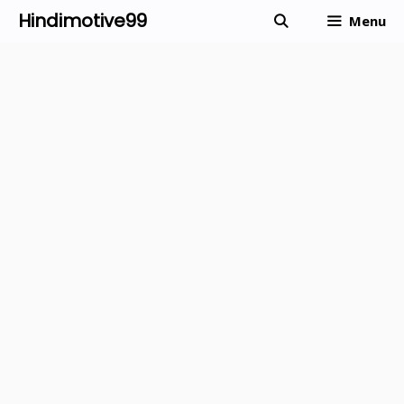
Skip
Hindimotive99
Menu
to
content