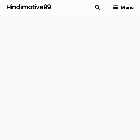
Skip
Hindimotive99
Menu
to
content