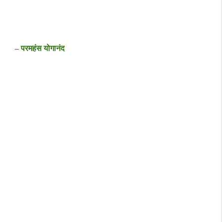
– परमहंस योगानंद