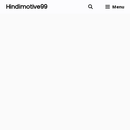
Skip
Hindimotive99
Menu
to
content