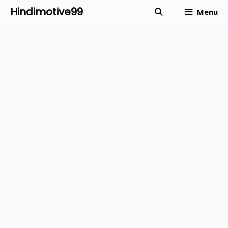
Skip
Hindimotive99
Menu
to
content