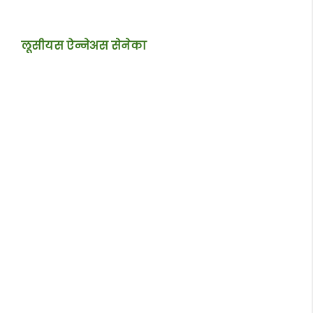
लूसीयस ऐन्नेअस सेनेका