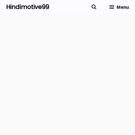
Skip
Hindimotive99
Menu
to
content