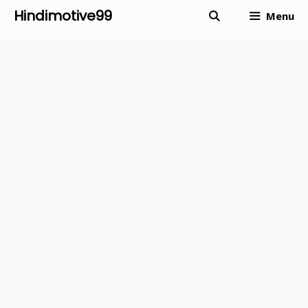
Skip
Hindimotive99
Menu
to
content