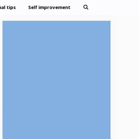
al tips
Self improvement