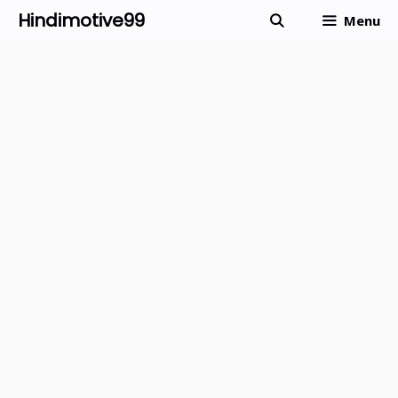
Skip
Hindimotive99
Menu
to
content