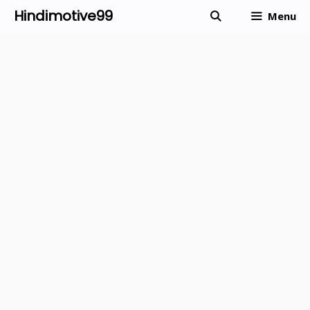
Skip
Hindimotive99
Menu
to
content