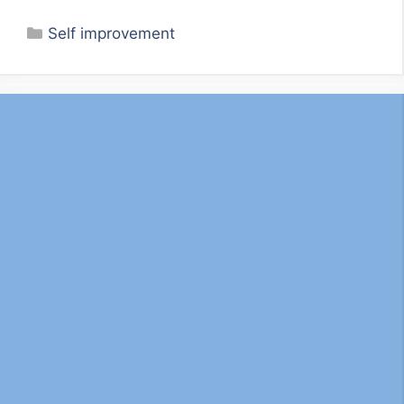
Categories
Self improvement