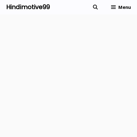
Skip
Hindimotive99
Menu
to
content