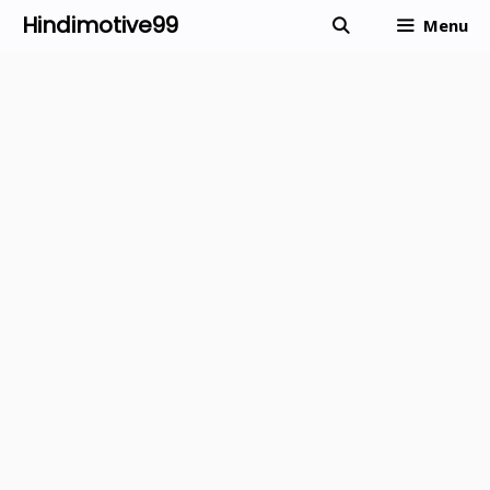
Skip
Hindimotive99
Menu
to
content