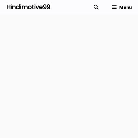
Skip
Hindimotive99
Menu
to
content